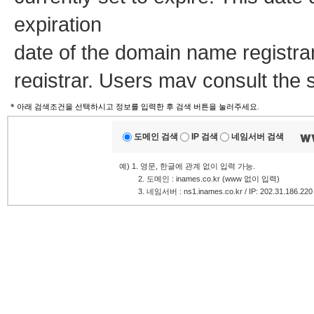
expiration
date of the domain name registra
registrar. Users may consult the 
view the registrar's reported date o
* 아래 검색조건을 선택하시고 정보를 입력한 후 검색 버튼을 눌러주세요.
도메인 검색
IP 검색
네임서버 검색
TERMS OF USE: You are not auth
예) 1. 영문, 한글에 관계 없이 입력 가능.
.........
2. 도메인 : inames.co.kr (www 없이 입력)
database through the use of elec
.........
3. 네임서버 : ns1.inames.co.kr / IP: 202.31.186.220
and
automated except as reasonably 
modify existing registrations; the
Services' ("VeriSign") Whois data