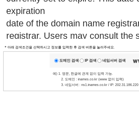
expiration
date of the domain name registra
registrar. Users may consult the 
view the registrar's reported date o
* 아래 검색조건을 선택하시고 정보를 입력한 후 검색 버튼을 눌러주세요.
도메인 검색
IP 검색
네임서버 검색
TERMS OF USE: You are not auth
예) 1. 영문, 한글에 관계 없이 입력 가능.
.........
2. 도메인 : inames.co.kr (www 없이 입력)
database through the use of elec
.........
3. 네임서버 : ns1.inames.co.kr / IP: 202.31.186.220
and
automated except as reasonably 
modify existing registrations; the
Services' ("VeriSign") Whois data