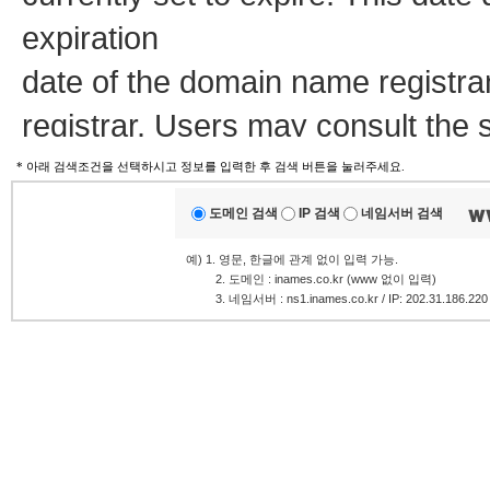
expiration
date of the domain name registra
registrar. Users may consult the 
view the registrar's reported date o
* 아래 검색조건을 선택하시고 정보를 입력한 후 검색 버튼을 눌러주세요.
도메인 검색
IP 검색
네임서버 검색
TERMS OF USE: You are not auth
예) 1. 영문, 한글에 관계 없이 입력 가능.
.........
2. 도메인 : inames.co.kr (www 없이 입력)
database through the use of elec
.........
3. 네임서버 : ns1.inames.co.kr / IP: 202.31.186.220
and
automated except as reasonably 
modify existing registrations; the
Services' ("VeriSign") Whois data