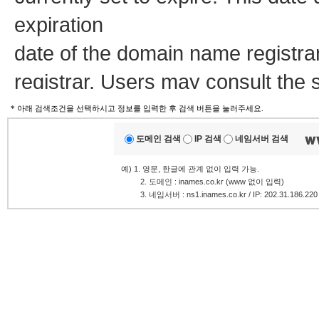
expiration
date of the domain name registra
registrar. Users may consult the 
view the registrar's reported date o
* 아래 검색조건을 선택하시고 정보를 입력한 후 검색 버튼을 눌러주세요.
도메인 검색
IP 검색
네임서버 검색
TERMS OF USE: You are not auth
예) 1. 영문, 한글에 관계 없이 입력 가능.
.........
2. 도메인 : inames.co.kr (www 없이 입력)
database through the use of elec
.........
3. 네임서버 : ns1.inames.co.kr / IP: 202.31.186.220
and
automated except as reasonably 
modify existing registrations; the
Services' ("VeriSign") Whois data