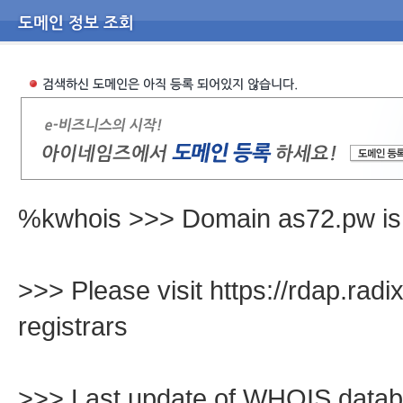
%kwhois >>> Domain as72.pw is av
>>> Please visit https://rdap.radix.
registrars
>>> Last update of WHOIS data